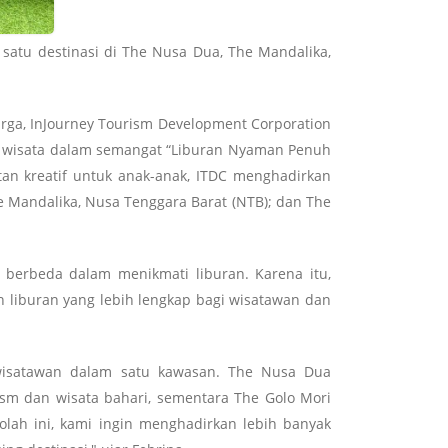
 satu destinasi di The Nusa Dua, The Mandalika,
arga, InJourney Tourism Development Corporation
as wisata dalam semangat “Liburan Nyaman Penuh
iatan kreatif untuk anak-anak, ITDC menghadirkan
e Mandalika, Nusa Tenggara Barat (NTB); dan The
g berbeda dalam menikmati liburan. Karena itu,
 liburan yang lebih lengkap bagi wisatawan dan
 wisatawan dalam satu kawasan. The Nusa Dua
sm dan wisata bahari, sementara The Golo Mori
lah ini, kami ingin menghadirkan lebih banyak