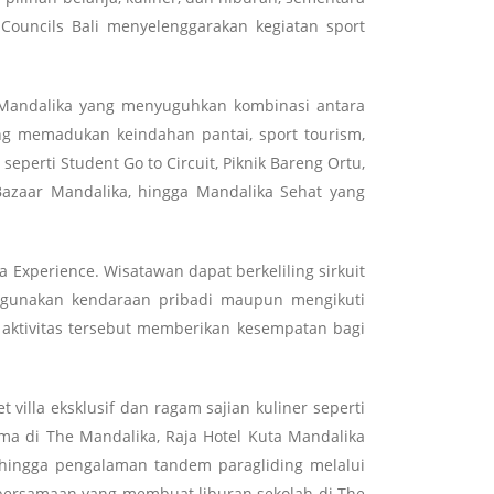
ouncils Bali menyelenggarakan kegiatan sport
e Mandalika yang menyuguhkan kombinasi antara
ng memadukan keindahan pantai, sport tourism,
eperti Student Go to Circuit, Piknik Bareng Ortu,
 Bazaar Mandalika, hingga Mandalika Sehat yang
a Experience. Wisatawan dapat berkeliling sirkuit
nggunakan kendaraan pribadi maupun mengikuti
m aktivitas tersebut memberikan kesempatan bagi
lla eksklusif dan ragam sajian kuliner seperti
ama di The Mandalika, Raja Hotel Kuta Mandalika
 hingga pengalaman tandem paragliding melalui
ebersamaan yang membuat liburan sekolah di The