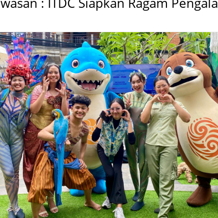
wasan : ITDC Siapkan Ragam Pengal