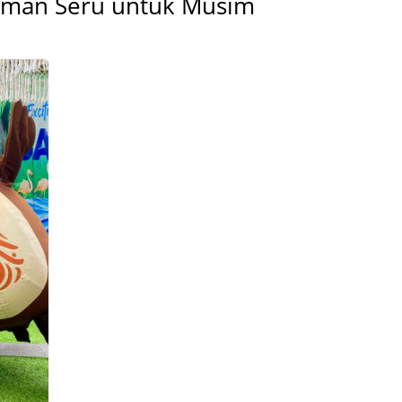
aman Seru untuk Musim