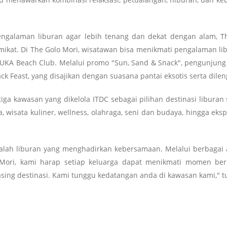
engalaman liburan agar lebih tenang dan dekat dengan alam, T
mikat. Di The Golo Mori, wisatawan bisa menikmati pengalaman
i NUKA Beach Club. Melalui promo "Sun, Sand & Snack", pengunjung
 Feast, yang disajikan dengan suasana pantai eksotis serta dileng
etiga kawasan yang dikelola ITDC sebagai pilihan destinasi lib
, wisata kuliner, wellness, olahraga, seni dan budaya, hingga ek
lah liburan yang menghadirkan kebersamaan. Melalui berbagai 
ori, kami harap setiap keluarga dapat menikmati momen berh
ing destinasi. Kami tunggu kedatangan anda di kawasan kami," tu