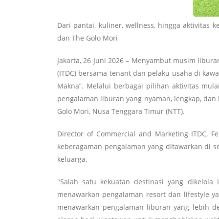
Dari pantai, kuliner, wellness, hingga aktivit
dan The Golo Mori
Jakarta, 26 Juni 2026 – Menyambut musim libura
(ITDC) bersama tenant dan pelaku usaha di kaw
Makna”. Melalui berbagai pilihan aktivitas mula
pengalaman liburan yang nyaman, lengkap, dan b
Golo Mori, Nusa Tenggara Timur (NTT).
Director of Commercial and Marketing ITDC, Fe
keberagaman pengalaman yang ditawarkan di set
keluarga.
"Salah satu kekuatan destinasi yang dikelo
menawarkan pengalaman resort dan lifestyle y
menawarkan pengalaman liburan yang lebih dek