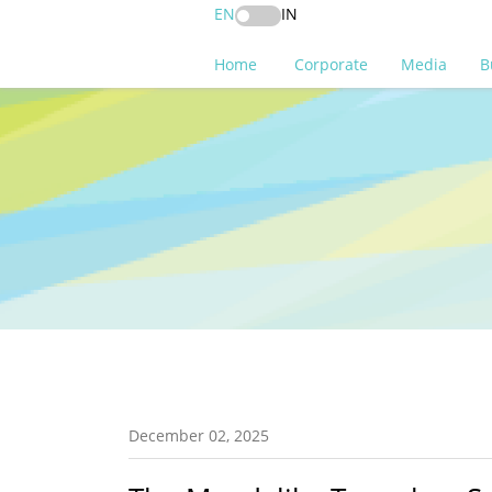
EN
IN
Home
Corporate
Media
B
December 02, 2025