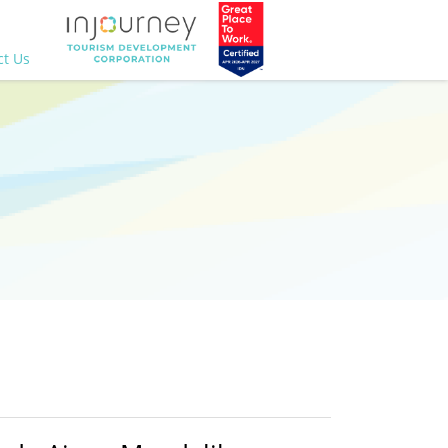
ct Us