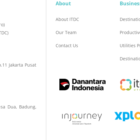
About
Busines
About ITDC
Destinat
ro)
Our Team
Productiv
TDC)
Contact Us
Utilities 
Destinat
.11 Jakarta Pusat
sa Dua, Badung,