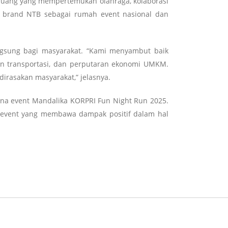
i ruang yang mempertemukan olahraga, kolaborasi
at brand NTB sebagai rumah event nasional dan
angsung bagi masyarakat. “Kami menyambut baik
nan transportasi, dan perputaran ekonomi UMKM.
irasakan masyarakat,” jelasnya.
ana event Mandalika KORPRI Fun Night Run 2025.
 event yang membawa dampak positif dalam hal