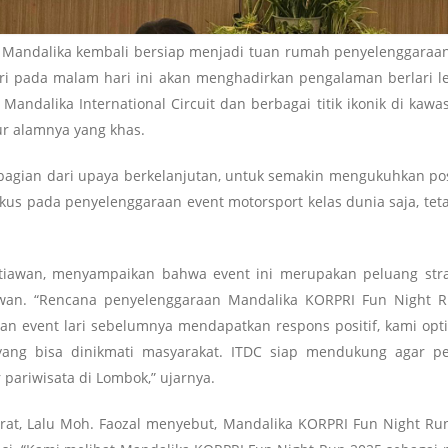
andalika kembali bersiap menjadi tuan rumah penyelenggaraan 
i pada malam hari ini akan menghadirkan pengalaman berlari leb
andalika International Circuit dan berbagai titik ikonik di kawa
ur alamnya yang khas.
agian dari upaya berkelanjutan, untuk semakin mengukuhkan posis
us pada penyelenggaraan event motorsport kelas dunia saja, tetapi
tiawan, menyampaikan bahwa event ini merupakan peluang strat
atawan. “Rencana penyelenggaraan Mandalika KORPRI Fun Night
an event lari sebelumnya mendapatkan respons positif, kami optim
ang bisa dinikmati masyarakat. ITDC siap mendukung agar pe
pariwisata di Lombok,” ujarnya.
Barat, Lalu Moh. Faozal menyebut, Mandalika KORPRI Fun Night R