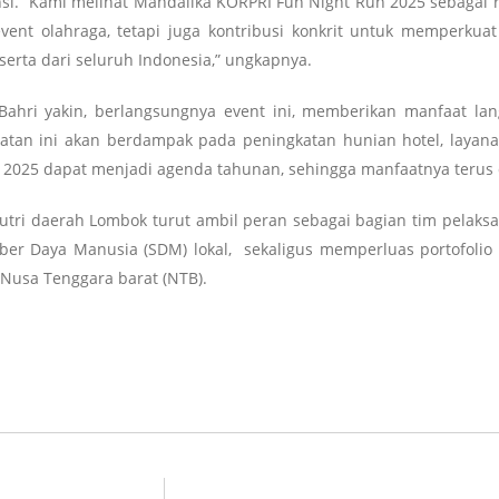
ansi. “Kami melihat Mandalika KORPRI Fun Night Run 2025 sebaga
event olahraga, tetapi juga kontribusi konkrit untuk memperku
erta dari seluruh Indonesia,” ungkapnya.
l Bahri yakin, berlangsungnya event ini, memberikan manfaat l
iatan ini akan berdampak pada peningkatan hunian hotel, laya
2025 dapat menjadi agenda tahunan, sehingga manfaatnya terus d
putri daerah Lombok turut ambil peran sebagai bagian tim pelaks
er Daya Manusia (SDM) lokal, sekaligus memperluas portofolio
 Nusa Tenggara barat (NTB).