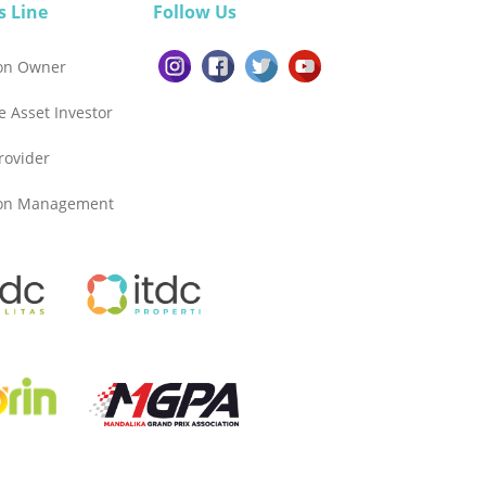
s Line
Follow Us
ion Owner
e Asset Investor
Provider
ion Management