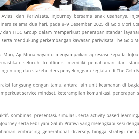
viasi dan Pariwisata, InJourney bersama anak usahanya, InJo
tliners selama dua hari, pada 8–9 Desember 2025 di Golo Mori C
 dan ITDC Group dalam memperkuat penerapan standar layanan un
a, serta mendukung perkembangan kawasan pariwisata The Golo Mo
 Mori, Aji Munarwiyanto menyampaikan apresiasi kepada InJour
memastikan seluruh frontliners memiliki pemahaman dan st
ngunjung dan stakeholders penyelenggara kegiatan di The Golo Mo
eraksi langsung dengan tamu, antara lain unit keamanan di bagi
emperkuat service mindset, keterampilan komunikasi, penerapan
tif. Kombinasi presentasi, simulasi, serta activity-based learnin
InJourney serta Febriyani Galuh Pratiwi yang melengkapi sesi den
haman embracing generational diversity, hingga strategi mem