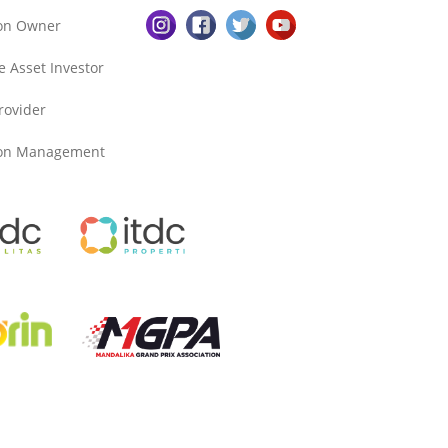
ion Owner
e Asset Investor
Provider
ion Management