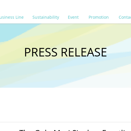
usiness Line
Sustainability
Event
Promotion
Conta
PRESS RELEASE