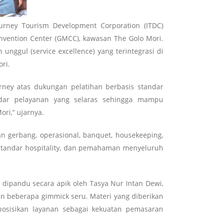
urney Tourism Development Corporation (ITDC)
onvention Center (GMCC), kawasan The Golo Mori.
ggul (service excellence) yang terintegrasi di
ri.
ney atas dukungan pelatihan berbasis standar
andar pelayanan yang selaras sehingga mampu
ri,” ujarnya.
an gerbang, operasional, banquet, housekeeping,
 standar hospitality, dan pemahaman menyeluruh
g, dipandu secara apik oleh Tasya Nur Intan Dewi,
gan beberapa gimmick seru. Materi yang diberikan
posisikan layanan sebagai kekuatan pemasaran