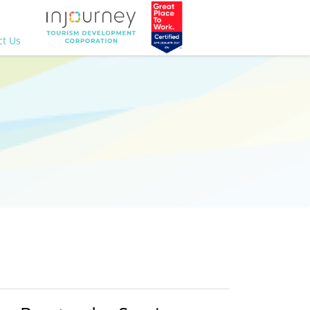
ct Us