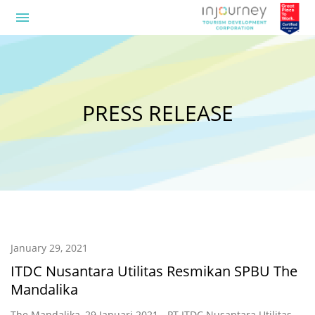
menu
PRESS RELEASE
January 29, 2021
ITDC Nusantara Utilitas Resmikan SPBU The
Mandalika
The Mandalika, 29 Januari 2021 - PT ITDC Nusantara Utilitas